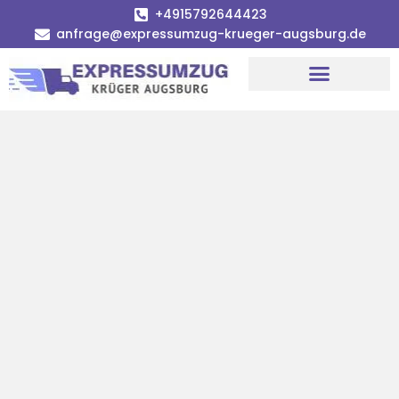
+4915792644423
anfrage@expressumzug-krueger-augsburg.de
Umzugsunternehmen Augsburg
Umzugsservice Augsburg