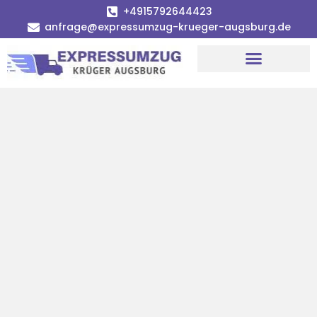
+4915792644423
anfrage@expressumzug-krueger-augsburg.de
Umzugsunternehmen Augsburg
Umzugsservice Augsburg