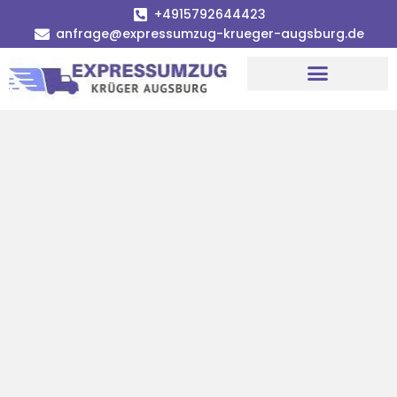
+4915792644423
anfrage@expressumzug-krueger-augsburg.de
Umzugsunternehmen Augsburg
Umzugsservice Augsburg