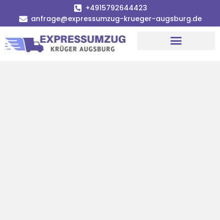
+4915792644423
anfrage@expressumzug-krueger-augsburg.de
Umzugsunternehmen Augsburg
Umzugsservice Augsburg