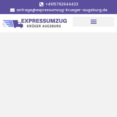
+4915792644423
anfrage@expressumzug-krueger-augsburg.de
Umzugsunternehmen Augsburg
Umzugsservice Augsburg