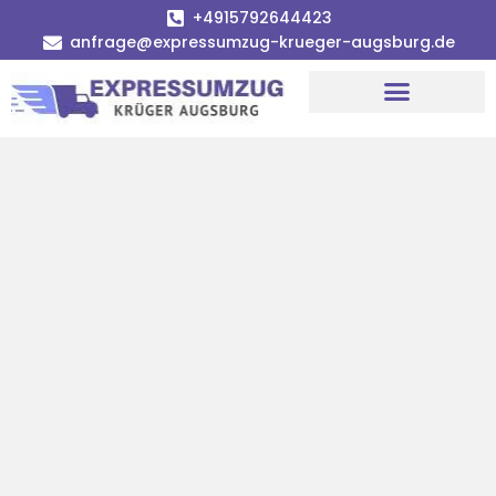
+4915792644423
anfrage@expressumzug-krueger-augsburg.de
Umzugsunternehmen Augsburg
Umzugsservice Augsburg