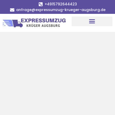
+4915792644423
anfrage@expressumzug-krueger-augsburg.de
Umzugsunternehmen Augsburg
Umzugsservice Augsburg