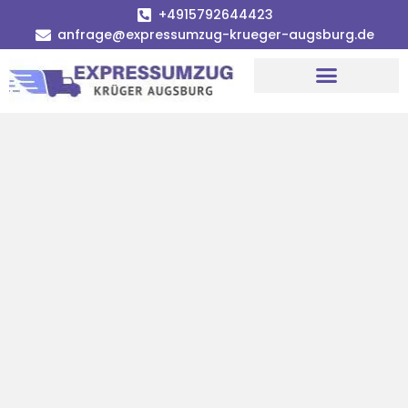
+4915792644423
anfrage@expressumzug-krueger-augsburg.de
Umzugsunternehmen Augsburg
Umzugsservice Augsburg