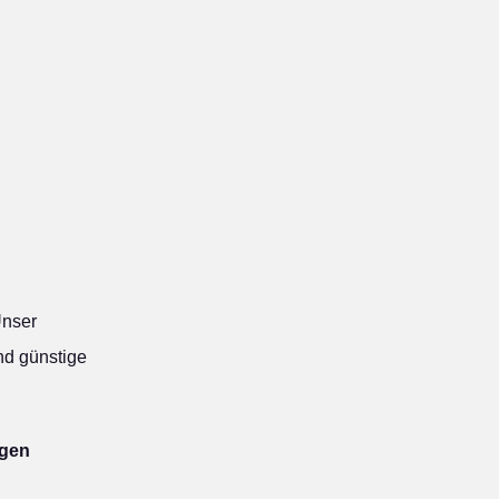
nser
nd günstige
igen