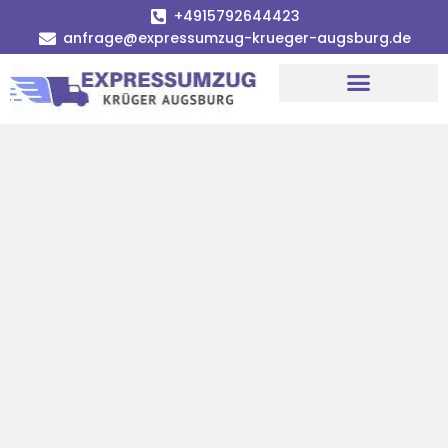
+4915792644423
anfrage@expressumzug-krueger-augsburg.de
Umzugsunternehmen Augsburg
Umzugsservice Augsburg