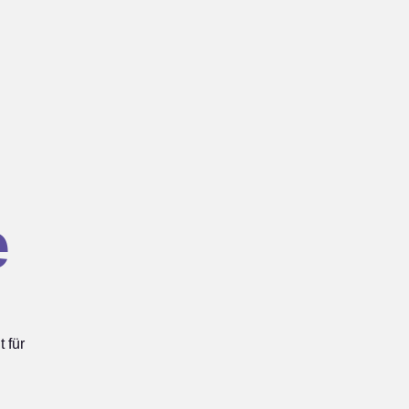
e
 für