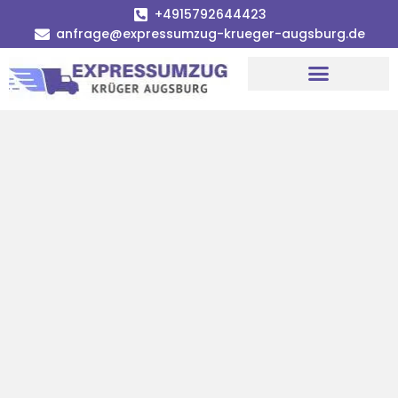
+4915792644423
anfrage@expressumzug-krueger-augsburg.de
Umzugsunternehmen Augsburg
Umzugsservice Augsburg