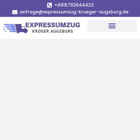
+4915792644423
anfrage@expressumzug-krueger-augsburg.de
Umzugsunternehmen Augsburg
Umzugsservice Augsburg