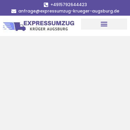
+4915792644423
anfrage@expressumzug-krueger-augsburg.de
Umzugsunternehmen Augsburg
Umzugsservice Augsburg