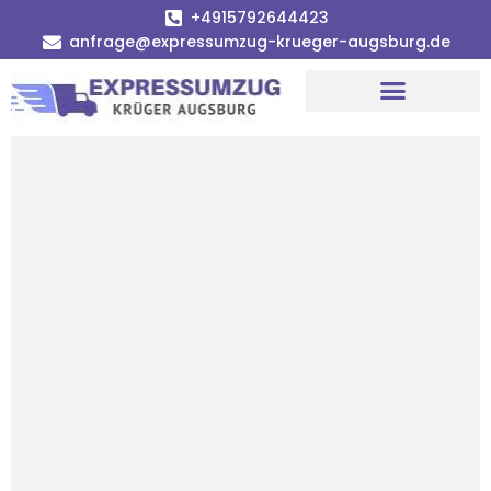
+4915792644423
anfrage@expressumzug-krueger-augsburg.de
Umzugsunternehmen Augsburg
Umzugsservice Augsburg