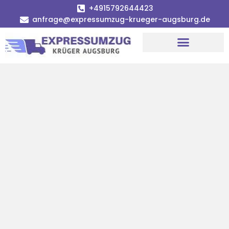
+4915792644423
anfrage@expressumzug-krueger-augsburg.de
Umzugsunternehmen Augsburg
Umzugsservice Augsburg