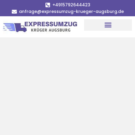
+4915792644423
anfrage@expressumzug-krueger-augsburg.de
Umzugsunternehmen Augsburg
Umzugsservice Augsburg