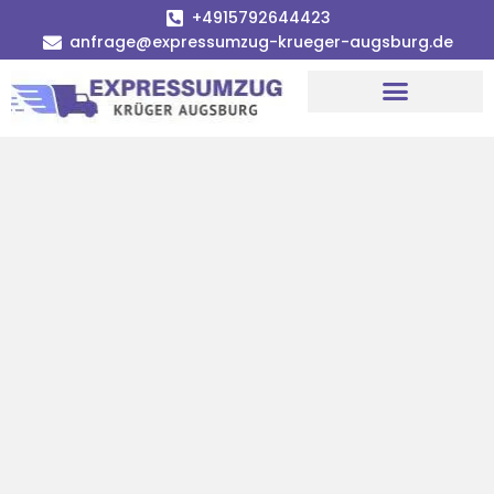
+4915792644423
anfrage@expressumzug-krueger-augsburg.de
Umzugsunternehmen Augsburg
Umzugsservice Augsburg