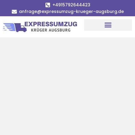
+4915792644423
anfrage@expressumzug-krueger-augsburg.de
Umzugsunternehmen Augsburg
Umzugsservice Augsburg