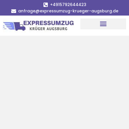
+4915792644423
anfrage@expressumzug-krueger-augsburg.de
Umzugsunternehmen Augsburg
Umzugsservice Augsburg