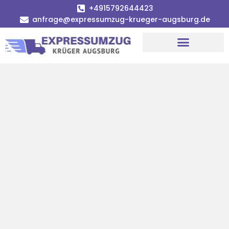
+4915792644423
anfrage@expressumzug-krueger-augsburg.de
Umzugsunternehmen Augsburg
Umzugsservice Augsburg