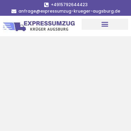
+4915792644423
anfrage@expressumzug-krueger-augsburg.de
Umzugsunternehmen Augsburg
Umzugsservice Augsburg