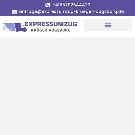
+4915792644423
anfrage@expressumzug-krueger-augsburg.de
Umzugsunternehmen Augsburg
Umzugsservice Augsburg