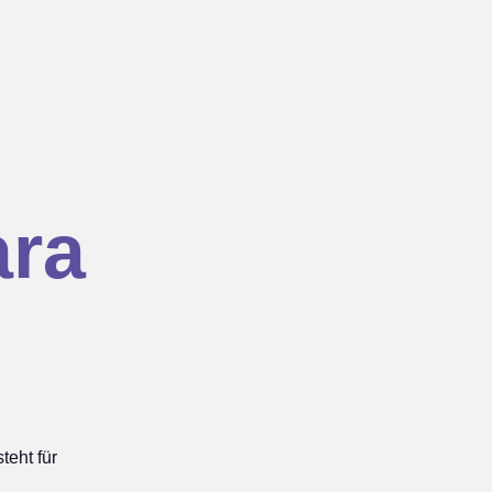
ra
eht für