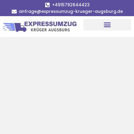
+4915792644423
anfrage@expressumzug-krueger-augsburg.de
Umzugsunternehmen Augsburg
Umzugsservice Augsburg