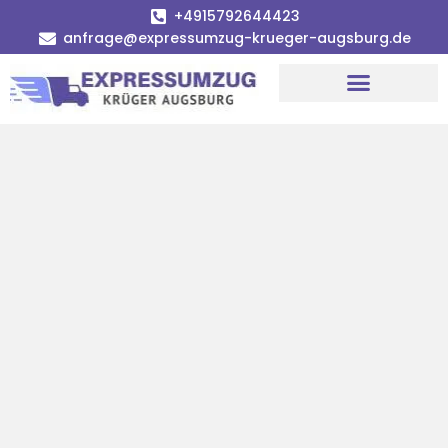
+4915792644423
anfrage@expressumzug-krueger-augsburg.de
Umzugsunternehmen Augsburg
Umzugsservice Augsburg