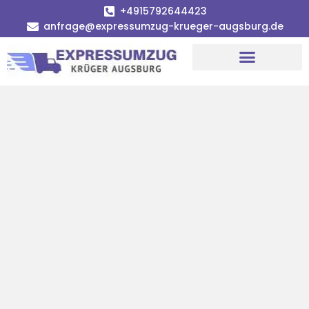
+4915792644423
anfrage@expressumzug-krueger-augsburg.de
Umzugsunternehmen Augsburg
Umzugsservice Augsburg