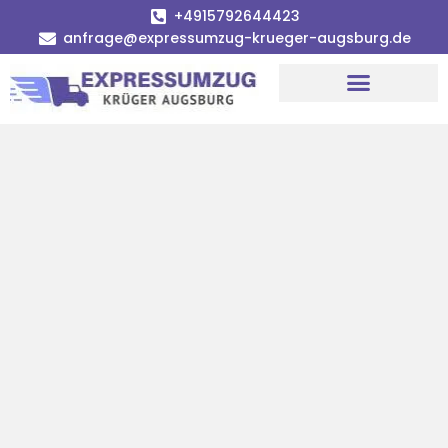
+4915792644423
anfrage@expressumzug-krueger-augsburg.de
Umzugsunternehmen Augsburg
Umzugsservice Augsburg