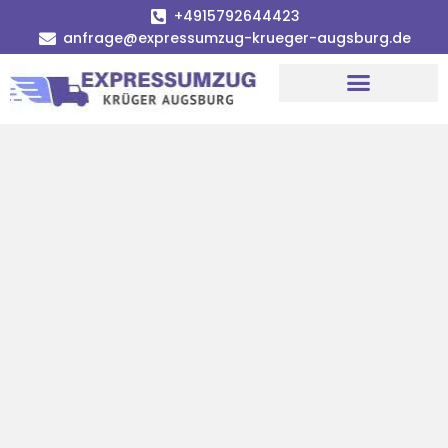
+4915792644423
anfrage@expressumzug-krueger-augsburg.de
Umzugsunternehmen Augsburg
Umzugsservice Augsburg