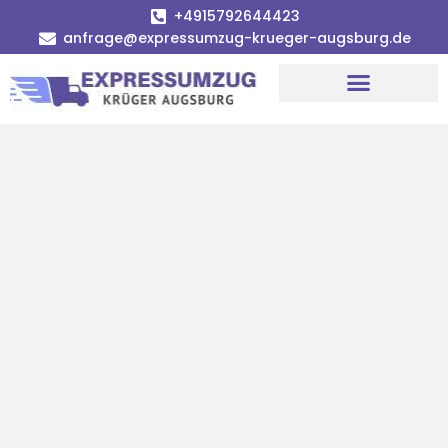
+4915792644423
anfrage@expressumzug-krueger-augsburg.de
Umzugsunternehmen Augsburg
Umzugsservice Augsburg