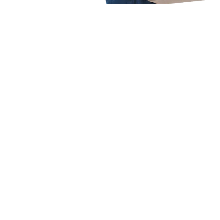
Unsere Mission
Ihr Umzug von Augsburg
nach Terrassa
Unsere Mission bei Expressumzug Krüger ist einfach: