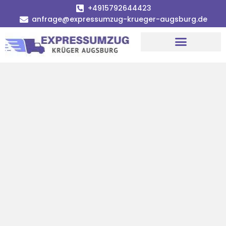
+4915792644423
anfrage@expressumzug-krueger-augsburg.de
Umzugsunternehmen Augsburg
Umzugsservice Augsburg