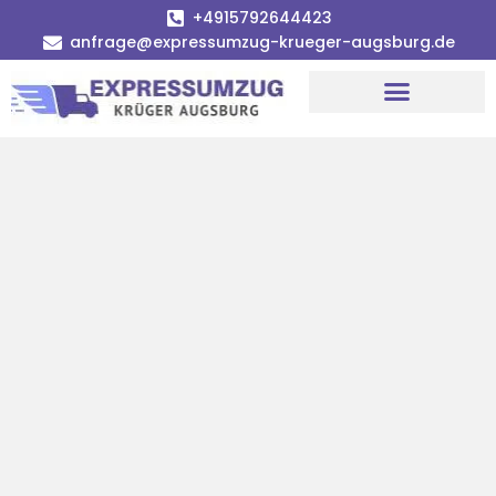
+4915792644423
anfrage@expressumzug-krueger-augsburg.de
Umzugsunternehmen Augsburg
Umzugsservice Augsburg