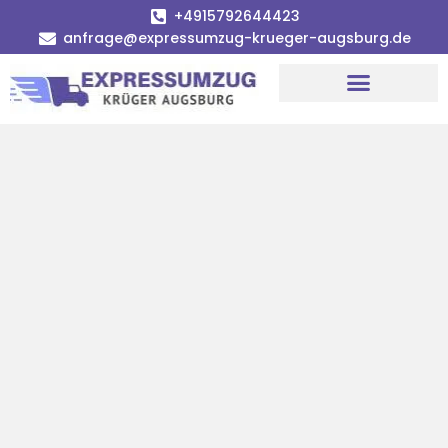
+4915792644423
anfrage@expressumzug-krueger-augsburg.de
Umzugsunternehmen Augsburg
Umzugsservice Augsburg