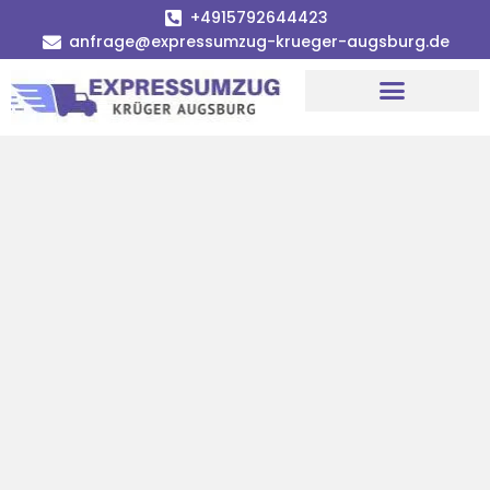
+4915792644423
anfrage@expressumzug-krueger-augsburg.de
Umzugsunternehmen Augsburg
Umzugsservice Augsburg