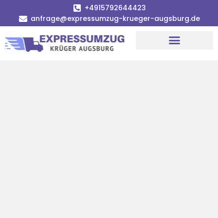
+4915792644423
anfrage@expressumzug-krueger-augsburg.de
Umzugsunternehmen Augsburg
Umzugsservice Augsburg