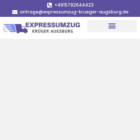
+4915792644423
anfrage@expressumzug-krueger-augsburg.de
Umzugsunternehmen Augsburg
Umzugsservice Augsburg