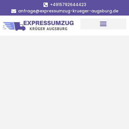
+4915792644423
anfrage@expressumzug-krueger-augsburg.de
Umzugsunternehmen Augsburg
Umzugsservice Augsburg