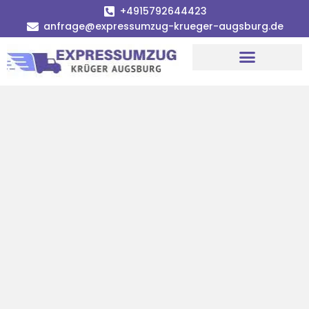
+4915792644423
anfrage@expressumzug-krueger-augsburg.de
Umzugsunternehmen Augsburg
Umzugsservice Augsburg