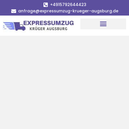
+4915792644423
anfrage@expressumzug-krueger-augsburg.de
Umzugsunternehmen Augsburg
Umzugsservice Augsburg