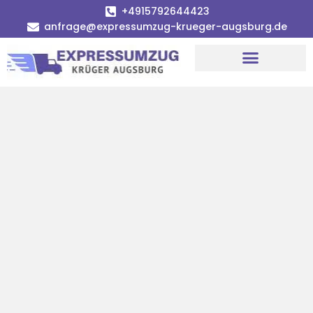
+4915792644423
anfrage@expressumzug-krueger-augsburg.de
Umzugsunternehmen Augsburg
Umzugsservice Augsburg