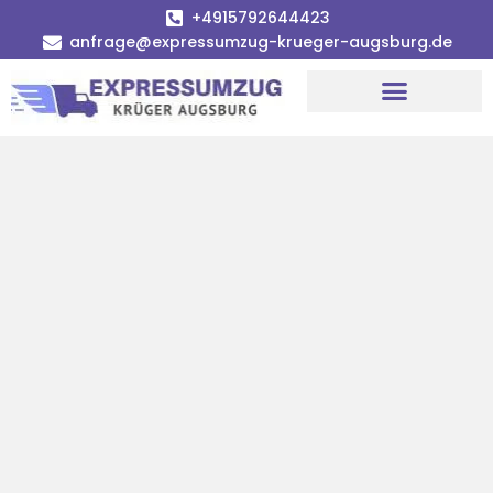
+4915792644423
anfrage@expressumzug-krueger-augsburg.de
Umzugsunternehmen Augsburg
Umzugsservice Augsburg