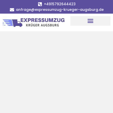
+4915792644423
anfrage@expressumzug-krueger-augsburg.de
Umzugsunternehmen Augsburg
Umzugsservice Augsburg