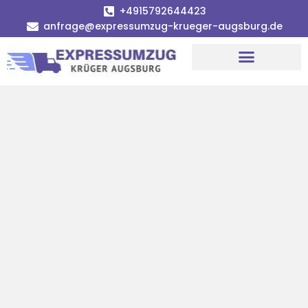
+4915792644423
anfrage@expressumzug-krueger-augsburg.de
Umzugsunternehmen Augsburg
Umzugsservice Augsburg