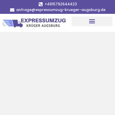
+4915792644423
anfrage@expressumzug-krueger-augsburg.de
Umzugsunternehmen Augsburg
Umzugsservice Augsburg