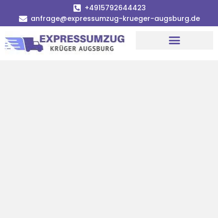
+4915792644423
anfrage@expressumzug-krueger-augsburg.de
Umzugsunternehmen Augsburg
Umzugsservice Augsburg