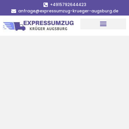
+4915792644423
anfrage@expressumzug-krueger-augsburg.de
Umzugsunternehmen Augsburg
Umzugsservice Augsburg