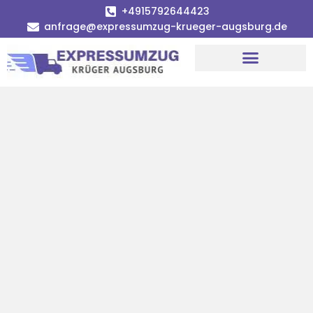
+4915792644423
anfrage@expressumzug-krueger-augsburg.de
Umzugsunternehmen Augsburg
Umzugsservice Augsburg