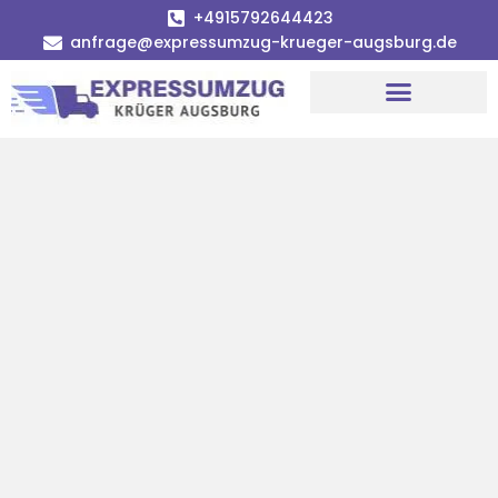
+4915792644423
anfrage@expressumzug-krueger-augsburg.de
Umzugsunternehmen Augsburg
Umzugsservice Augsburg