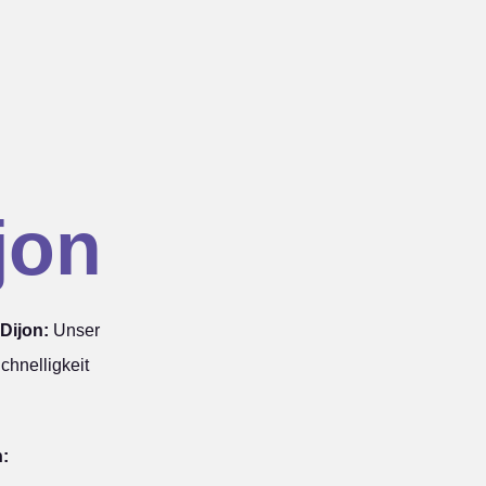
jon
Dijon:
Unser
chnelligkeit
n: