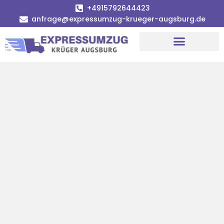
+4915792644423
anfrage@expressumzug-krueger-augsburg.de
Umzugsunternehmen Augsburg
Umzugsservice Augsburg